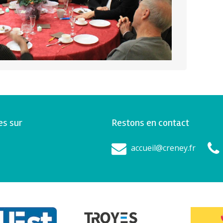
es sur
Restons en contact
accueil@creney.fr