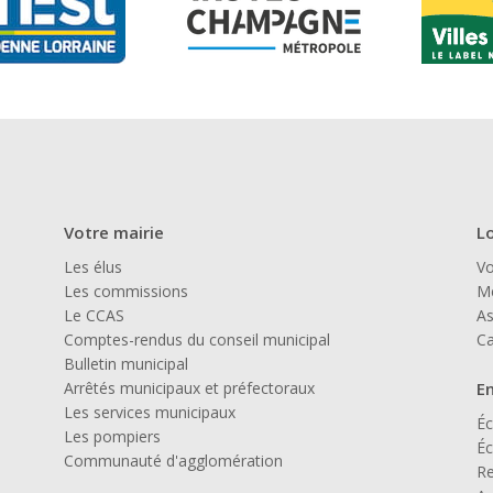
Votre mairie
Lo
Les élus
Vo
Les commissions
Mé
Le CCAS
As
Comptes-rendus du conseil municipal
Ca
Bulletin municipal
Arrêtés municipaux et préfectoraux
E
Les services municipaux
Éc
Les pompiers
Éc
Communauté d'agglomération
Re