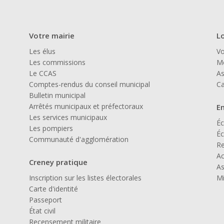
Votre mairie
Lo
Les élus
Vo
Les commissions
Mé
Le CCAS
As
Comptes-rendus du conseil municipal
Ca
Bulletin municipal
Arrêtés municipaux et préfectoraux
E
Les services municipaux
Éc
Les pompiers
Éc
Communauté d'agglomération
Re
Ac
Creney pratique
As
Inscription sur les listes électorales
Mi
Carte d'identité
Passeport
État civil
Recensement militaire