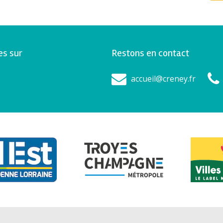
es sur
Restons en contact
accueil@creney.fr